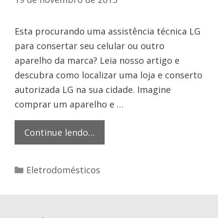
Esta procurando uma assistência técnica LG
para consertar seu celular ou outro
aparelho da marca? Leia nosso artigo e
descubra como localizar uma loja e conserto
autorizada LG na sua cidade. Imagine
comprar um aparelho e …
Assistência
Continue lendo…
técnica
LG
Categorias
Eletrodomésticos
–
Encontre
uma