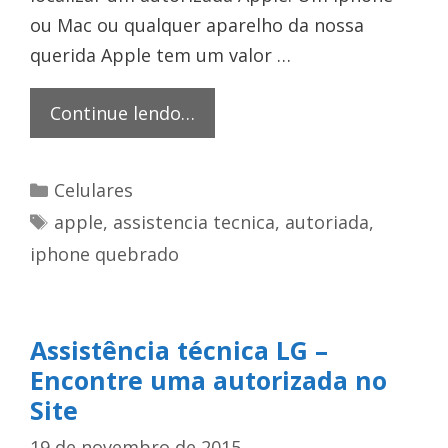
ou Mac ou qualquer aparelho da nossa
querida Apple tem um valor …
Assistência
Continue lendo…
técnica
Apple
Categorias
Celulares
em
Tags
apple
,
assistencia tecnica
,
autoriada
,
São
iphone quebrado
Paulo
Assistência técnica LG –
Encontre uma autorizada no
Site
19 de novembro de 2015