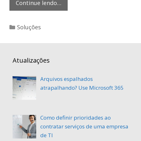
Arquivos
Continue lendo…
espalhados
atrapalhando?
Categorias
Soluções
Use
Microsoft
365
Atualizações
Arquivos espalhados
atrapalhando? Use Microsoft 365
Como definir prioridades ao
contratar serviços de uma empresa
de TI