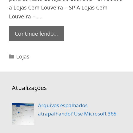
a Lojas Cem Louveira – SP A Lojas Cem
Louveira – …
lojas
Continue lendo…
cem
louveira
Categorias
Lojas
Atualizações
Arquivos espalhados
atrapalhando? Use Microsoft 365