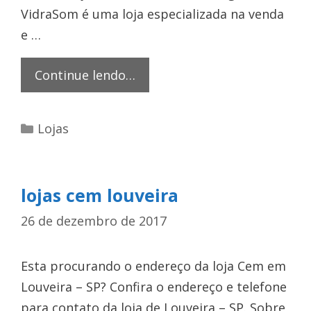
VidraSom é uma loja especializada na venda
e …
VidraSom
Continue lendo…
Nova
Friburgo
Categorias
Lojas
lojas cem louveira
26 de dezembro de 2017
Esta procurando o endereço da loja Cem em
Louveira – SP? Confira o endereço e telefone
para contato da loja de Louveira – SP. Sobre