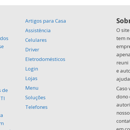
Sobr
Artigos para Casa
O site
Assistência
ados
tem n
Celulares
se
empre
Driver
apena
Eletrodomésticos
reuni
Login
e aut
Lojas
ajudar
Menu
Caso 
s de
dono 
Soluções
TI
autor
Telefones
nosso
ra
conta
um
em co