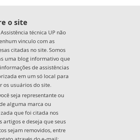
e o site
 Assistência técnica UP não
enhum vinculo com as
sas citadas no site. Somos
s uma blog informativo que
 informações de assistências
orizada em um só local para
 os usuários do site.
você seja representante ou
de alguma marca ou
izada que foi citada nos
s artigos e deseja que seus
tos sejam removidos, entre
ntato através do e-mail: