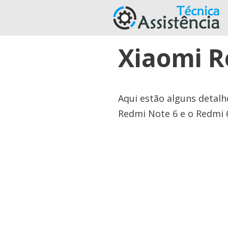
Pular
para
o
Xiaomi R
conteúdo
Aqui estão alguns detalh
Redmi Note 6 e o ​​Redmi 